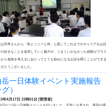
後は宮嵜さんから「私とソニーとAI」と題してこれまでのキャリアをお
分の好きなことを追求していく魅力や、うまくいかなかった経験がプラ
れから進路を考えるにあたってとても励みになるお話を聞くことができ
りがとうございました。
山岳一日体験イベント実施報告
ング）
23年4月17日 15時01分
[管理者]
/16(日)に山岳一日体験イベントを行いました。天気にも恵まれ、最高