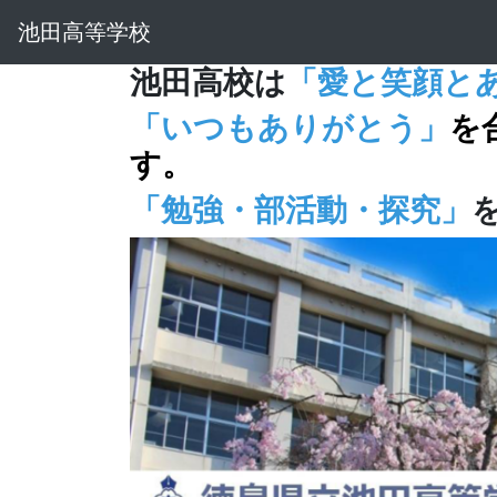
池田高等学校
池田高校は
「愛と笑顔と
「いつもありがとう」
を
す。
「勉強・部活動・探究」