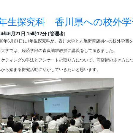
1年生探究科 香川県への校外学
24年6月21日 15時12分
[管理者]
和6年6月21日に1年生探究科が、香川大学と丸亀街商店街への校外学習
川大学では、経済学部の森貞誠准教授に講義をして頂きました。
ーケティングの手法とアンケートの取り方について、商店街の歩き方に
れから始まる探究活動に活かしていきたいと思います。