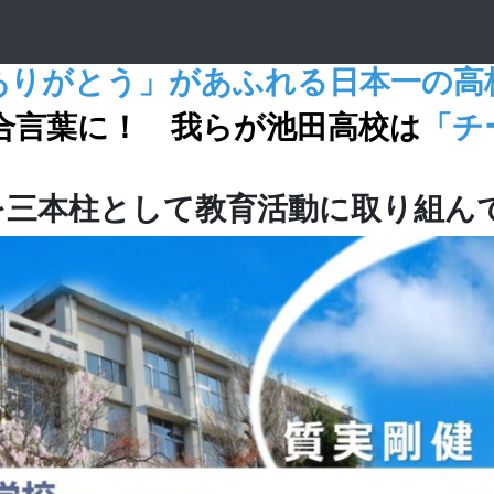
ありがとう」があふれる日本一の高
合言葉に！ 我らが池田高校は
「チ
を三本柱として教育活動に取り組ん