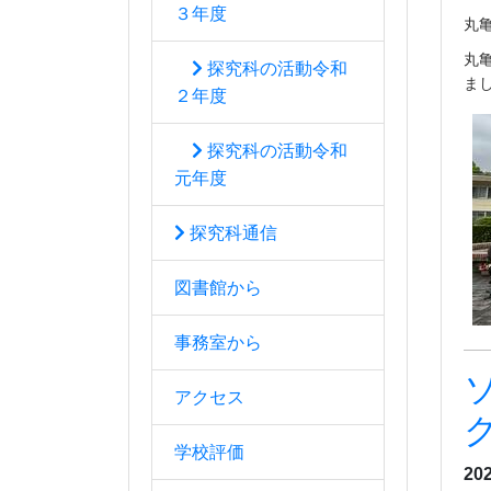
３年度
丸
丸
探究科の活動令和
ま
２年度
探究科の活動令和
元年度
探究科通信
図書館から
事務室から
アクセス
学校評価
20