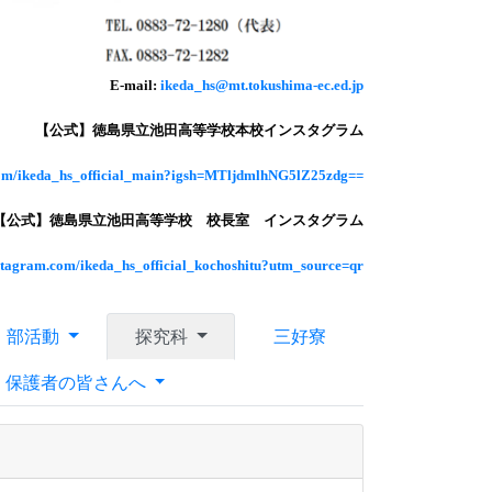
E-mail:
ikeda_hs@mt.tokushima-ec.ed.jp
【公式】徳島県立池田高等学校本校インスタグラム
com/ikeda_hs_official_main?igsh=MTljdmlhNG5lZ25zdg==
【公式】徳島県立池田高等学校 校長室 インスタグラム
nstagram.com/ikeda_hs_official_kochoshitu?utm_source=qr
部活動
探究科
三好寮
・保護者の皆さんへ