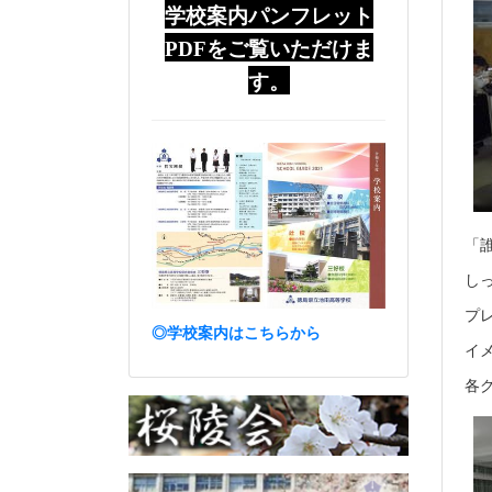
学校案内パンフレット
PDFをご覧いただけま
す。
「
し
プ
◎学校案内はこちらから
イ
各