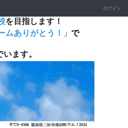
ログイン
校
を目指します！
ームありがとう！」
で
でいます。