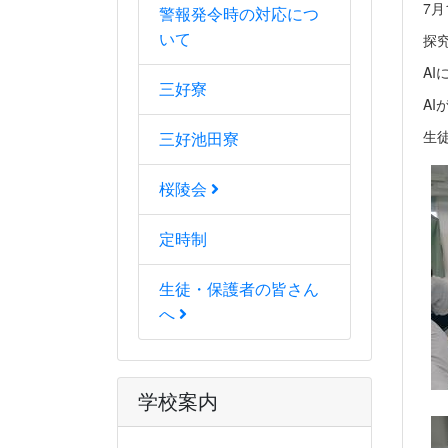
7月
警報発令時の対応につ
探
いて
A
三好寮
A
生
三好池田寮
桜陵会
定時制
生徒・保護者の皆さん
へ
学校案内