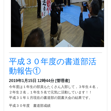
平成３０年度の書道部活
動報告①
2019年1月15日 12時44分
[管理者]
今年度は１年生の部員もたくさん入部して，３年生４名，
２年生２名，１年生５名で元気に活動しています！！
平成３１年１月現在の書道部の競書大会の結果です。
平成３０年度 書道部成績