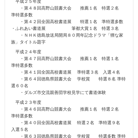
平成２５年度
・第４８回高野山競書大会 推薦１名 特選２名
準特選多数
・第４２回全国高校書道展 特選１名 準特選多数
・ふれあい書道展 筆都大賞１名 特選３名
・ＮＨＫ徳島放送局開局８０周年記念ドラマ「狸な家
族」タイトル題字
平成２４年度
・第４７回高野山競書大会 推薦１名 特選１名
準特選多数
・第４１回全国高校書道展 準特選３名 入選４名
・第６４回徳島県競書大会 学校賞 特選８名 準特
選６０名
・ダルズ市交流親善団学校見学にて書道体験
平成２３年度
・第４６回高野山競書大会 推薦１名 特選２名
準特選多数
・第４０回全国高校書道展 特選２名 準特選９名
入選５名
・第６３回徳島県競書大会 学校賞 特選多数 準特