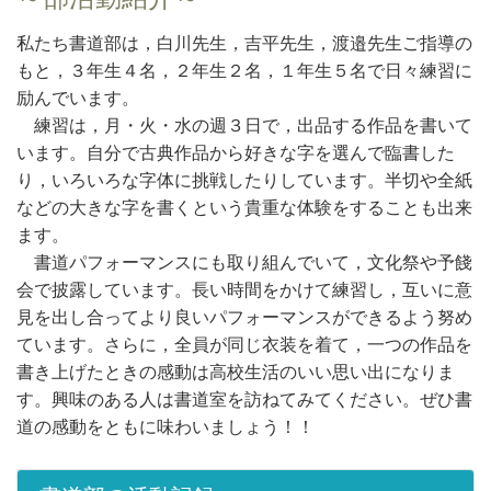
私たち書道部は，白川先生，吉平先生，渡邉先生ご指導の
もと，３年生４名，２年生２名，１年生５名で日々練習に
励んでいます。
練習は，月・火・水の週３日で，出品する作品を書いて
います。自分で古典作品から好きな字を選んで臨書した
り，いろいろな字体に挑戦したりしています。半切や全紙
などの大きな字を書くという貴重な体験をすることも出来
ます。
書道パフォーマンスにも取り組んでいて，文化祭や予餞
会で披露しています。長い時間をかけて練習し，互いに意
見を出し合ってより良いパフォーマンスができるよう努め
ています。さらに，全員が同じ衣装を着て，一つの作品を
書き上げたときの感動は高校生活のいい思い出になりま
す。興味のある人は書道室を訪ねてみてください。ぜひ書
道の感動をともに味わいましょう！！