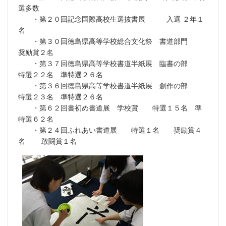
選多数
・第２０回記念国際高校生選抜書展 入選 ２年１
名
・第３０回徳島県高等学校総合文化祭 書道部門
奨励賞２名
・第３７回徳島県高等学校書道半紙展 臨書の部
特選２２名 準特選２６名
・第３６回徳島県高等学校書道半紙展 創作の部
特選２３名 準特選２６名
・第６２回書初め書道展 学校賞 特選１５名 準
特選６２名
・第２４回ふれあい書道展 特選１名 奨励賞４
名 敢闘賞１名