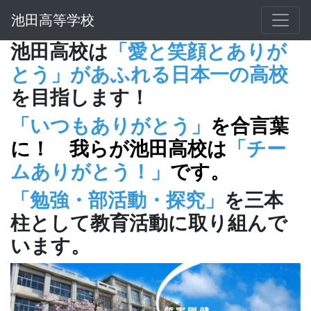
池田高等学校
池田高校は
「愛と笑顔とありが
とう」があふれる日本一の高校
を目指します！
「いつもありがとう」
を合言葉
に！ 我らが池田高校は
「チー
ムありがとう！」
です。
「勉強・部活動・探究」
を三本
柱として教育活動に取り組んで
います。