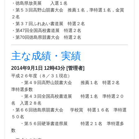
・徳島県放美展 入選１名
・第５３回高野山競書大会 推薦１名，準特選１名，金賞
２名
・第３７回ふれあい書道展 特選２名
・第47回全国高校書道展 特選２名
・第70回徳島県競書大会 特選２名
主な成績・実績
2014年9月1日 12時43分
[管理者]
平成２６年度（８／３１現在）
・第４９回高野山競書大会 推薦１名 特選２名
準特選多数
・第４３回全国高校書道展 特選１名 準特選２０
名 入選２８名
・第６６回徳島県競書大会 学校賞 特選１６名 準特選
５０名
・第５６回硬筆書道県展 特選２１名 準特選多
数