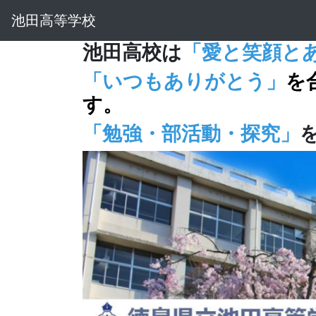
池田高等学校
池田高校は
「愛と笑顔と
「いつもありがとう」
を
す。
「勉強・部活動・探究」