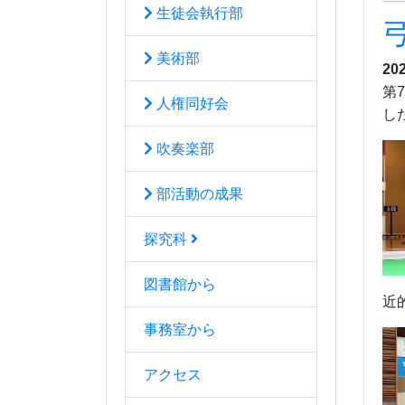
生徒会執行部
美術部
20
第
人権同好会
し
吹奏楽部
部活動の成果
探究科
図書館から
近
事務室から
アクセス