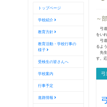
トップページ
～
学校紹介
弓道
教育方針
をい
弓道
教育活動・学校行事の
るよ
様子
先生
す。
受検生の皆さんへ
弓
学校案内
行事予定
進路情報