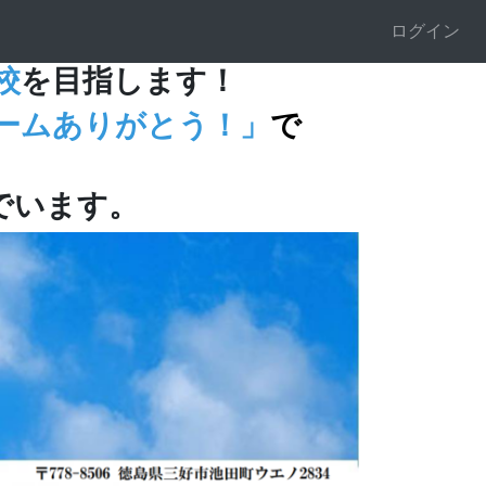
ログイン
校
を目指します！
ームありがとう！」
で
でいます。