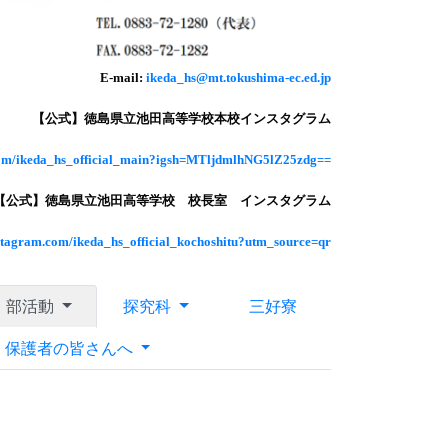
E-mail:
ikeda_hs@mt.tokushima-ec.ed.jp
【公式】徳島県立池田高等学校本校インスタグラム
com/ikeda_hs_official_main?igsh=MTljdmlhNG5lZ25zdg==
【公式】徳島県立池田高等学校 校長室 インスタグラム
nstagram.com/ikeda_hs_official_kochoshitu?utm_source=qr
部活動
探究科
三好寮
・保護者の皆さんへ