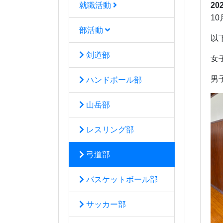
就職活動
20
1
部活動
以
剣道部
女
男
ハンドボール部
山岳部
レスリング部
弓道部
バスケットボール部
サッカー部