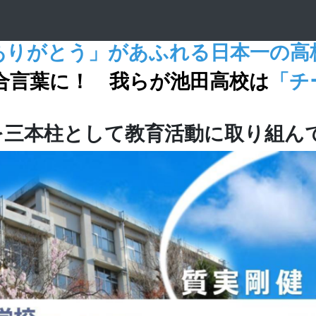
ありがとう」があふれる日本一の高
合言葉に！ 我らが池田高校は
「チ
を三本柱として教育活動に取り組ん