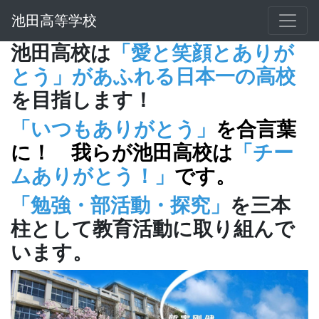
池田高等学校
池田高校は
「愛と笑顔とありが
とう」があふれる日本一の高校
を目指します！
「いつもありがとう」
を合言葉
に！ 我らが池田高校は
「チー
ムありがとう！」
です。
「勉強・部活動・探究」
を三本
柱として教育活動に取り組んで
います。