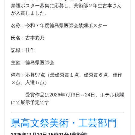
禁煙ポスター募集に応募し、美術部２年生古本さん
が入賞しました。
名称：令和７年度徳島県医師会禁煙ポスター
氏名：古本彩乃
記録：佳作
主催：
徳島県医師会
備考：応募97点（最優秀賞１点、優秀賞６点、佳作
３点、入選５点）
受賞作品は2026年7月3日～24日、ホテル秋閣
にて展示予定です
県高文祭美術・工芸部門
2025年11月10日 15時01分
[美術部]