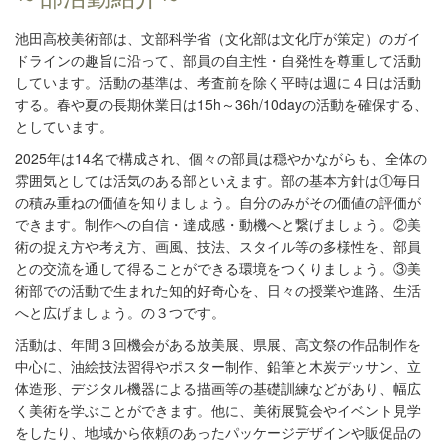
池田高校美術部は、文部科学省（文化部は文化庁が策定）のガイ
ドラインの趣旨に沿って、部員の自主性・自発性を尊重して活動
しています。活動の基準は、考査前を除く平時は週に４日は活動
する。春や夏の長期休業日は15h～36h/10dayの活動を確保する、
としています。
2025年は14名で構成され、個々の部員は穏やかながらも、全体の
雰囲気としては活気のある部といえます。部の基本方針は①毎日
の積み重ねの価値を知りましょう。自分のみがその価値の評価が
できます。制作への自信・達成感・動機へと繋げましょう。②美
術の捉え方や考え方、画風、技法、スタイル等の多様性を、部員
との交流を通して得ることができる環境をつくりましょう。③美
術部での活動で生まれた知的好奇心を、日々の授業や進路、生活
へと広げましょう。の３つです。
活動は、年間３回機会がある放美展、県展、高文祭の作品制作を
中心に、油絵技法習得やポスター制作、鉛筆と木炭デッサン、立
体造形、デジタル機器による描画等の基礎訓練などがあり、幅広
く美術を学ぶことができます。他に、美術展覧会やイベント見学
をしたり、地域から依頼のあったパッケージデザインや販促品の