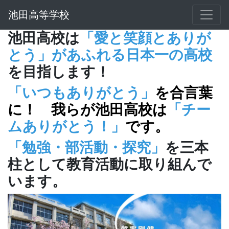
池田高等学校
池田高校は
「愛と笑顔とありが
とう」があふれる日本一の高校
を目指します！
「いつもありがとう」
を合言葉
に！ 我らが池田高校は
「チー
ムありがとう！」
です。
「勉強・部活動・探究」
を三本
柱として教育活動に取り組んで
います。