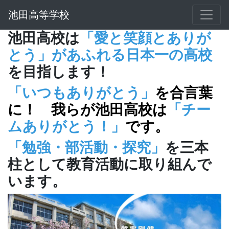
池田高等学校
池田高校は
「愛と笑顔とありが
とう」があふれる日本一の高校
を目指します！
「いつもありがとう」
を合言葉
に！ 我らが池田高校は
「チー
ムありがとう！」
です。
「勉強・部活動・探究」
を三本
柱として教育活動に取り組んで
います。