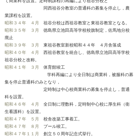
て商業科を設置。定時制課程の再編により祖谷分校と
同西祖谷分教室の普通科の募集を停止し，農
業課程を設置。
昭和３４年 ４月
祖谷分校は西祖谷教室と東祖谷教室となる。
昭和３５年 ３月
徳島県立池田高等学校校旗制定，佐馬地分校
廃止
昭和３９年 ３月
東祖谷教室新校昭和４４年 ４月舎落成
昭和４０年 ４月
西祖谷教室を統合し、徳島県立池田高等学校
祖谷分校と改称。
昭和４１年 ３月
体育館竣工
学科再編により全日制は商業科，被服科の募
集を停止普通科のみとなり，
定時制は中心校商業科の募集を停止し，普通
科を設置。
昭和４６年 ４月
全日制に理数科，定時制中心校に厚生科（衛
生看護科）を設置。
昭和４７年 ５月
校舎改築工事着工。
昭和４７年 ８月
プール竣工。
昭和４７年１１月
創立５０周年記念式挙行。