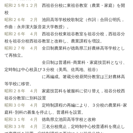
昭和２５年１２月
西祖谷分校に東祖谷教室（農業・家庭）を開
校
昭和２６年 ２月
池田高等学校校歌制定（作詞：合田公明氏，
作曲：永井潔大阪音楽大学教授）。
昭和２６年 ４月
西祖谷分校東祖谷教室を祖谷分校，西祖谷分
校を祖谷分校西祖谷教室と改称し、農業課程を増設。
昭和２７年 ４月
全日制農業科が徳島県三好農林高等学校とし
て再独立。
全日制は普通科･商業科・家庭技芸科となり、
定時制は中心校及び３分校（美馬、佐馬地、祖谷）
に再編成。箸蔵分校昼間分教室は三好農林高
等学校に移管。
昭和２８年 ４月
家庭技芸科を被服科に切り替え，祖谷分校西
祖谷分教室に別科設置
昭和３０年 ４月
定時制課程の再編により、３分校の農業科･家
庭科･別科の募集を停止し、普通科を設置。
昭和３１年 ４月
徳島県立池田高等学校と改称
昭和３３年 ４月
三名分校廃止，定時制中心校普通科を廃止し