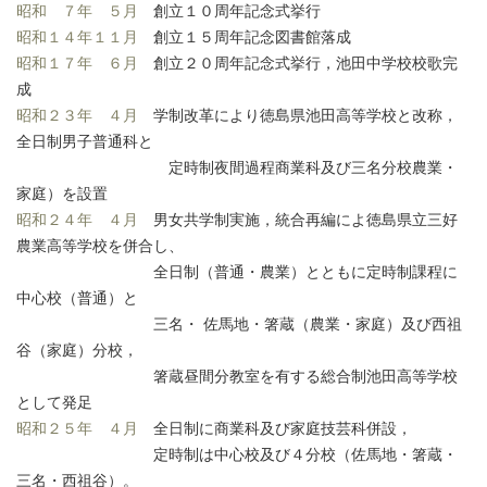
昭和 ７年 ５月
創立１０周年記念式挙行
昭和１４年１１月
創立１５周年記念図書館落成
昭和１７年 ６月
創立２０周年記念式挙行，池田中学校校歌完
成
昭和２３年 ４月
学制改革により徳島県池田高等学校と改称，
全日制男子普通科と
定時制夜間過程商業科及び三名分校農業・
家庭）を設置
昭和２４年 ４月
男女共学制実施，統合再編によ徳島県立三好
農業高等学校を併合し、
全日制（普通・農業）とともに定時制課程に
中心校（普通）と
三名・ 佐馬地・箸蔵（農業・家庭）及び西祖
谷（家庭）分校，
箸蔵昼間分教室を有する総合制池田高等学校
として発足
昭和２５年 ４月
全日制に商業科及び家庭技芸科併設，
定時制は中心校及び４分校（佐馬地・箸蔵・
三名・西祖谷）。