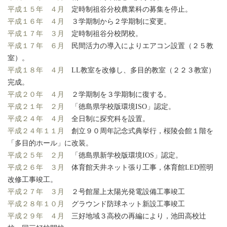
平成１５年 ４月
定時制祖谷分校農業科の募集を停止。
平成１６年 ４月
３学期制から２学期制に変更。
平成１７年 ３月
定時制祖谷分校閉校。
平成１７年 ６月
民間活力の導入によりエアコン設置（２５教
室）。
平成１８年 ４月
LL教室を改修し、多目的教室（２２３教室）
完成。
平成２０年 ４月
２学期制を３学期制に復する。
平成２１年 ２月
「徳島県学校版環境ISO」認定。
平成２４年 ４月
全日制に探究科を設置。
平成２４年１１月
創立９０周年記念式典挙行，桜陵会館１階を
「多目的ホール」に改装。
平成２５年 ２月
「徳島県新学校版環境IOS」認定。
平成２６年 ３月
体育館天井ネット張り工事，体育館LED照明
改修工事竣工。
平成２７年 ３月
２号館屋上太陽光発電設備工事竣工
平成２８年１０月
グラウンド防球ネット新設工事竣工
平成２９年 ４月
三好地域３高校の再編により，池田高校辻