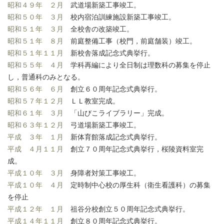
昭和４９年 ２月
武道場新築工事竣工。
昭和５０年 ３月
校内宿泊訓練施設新築工事竣工。
昭和５１年 ３月
全校舎の改築竣工。
昭和５１年 ８月
前庭整備工事（校門，前庭舗装）竣工。
昭和５１年１１月
新校舎落成記念式典挙行。
昭和５５年 ４月
学科再編により全日制は理数科の募集を停止
し，普通科のみとなる。
昭和５６年 ６月
創立６０周年記念式典挙行。
昭和５７年１２月
ＬＬ教室完成。
昭和６１年 ３月
「山びこライブラリー」完成。
昭和６３年１２月
弓道場新築工事竣工。
平成 ３年 １月
新体育館落成記念式典挙行。
平成 ４月１１月
創立７０周年記念式典挙行，桜陵資料室完
成。
平成１０年 ３月
身障者対策工事竣工。
平成１０年 ４月
定時制中心校の厚生科（衛生看護科）の募集
を停止
平成１２年 １月
祖谷分校創立５０周年記念式典挙行。
平成１４年１１月
創立８０周年記念式典挙行。