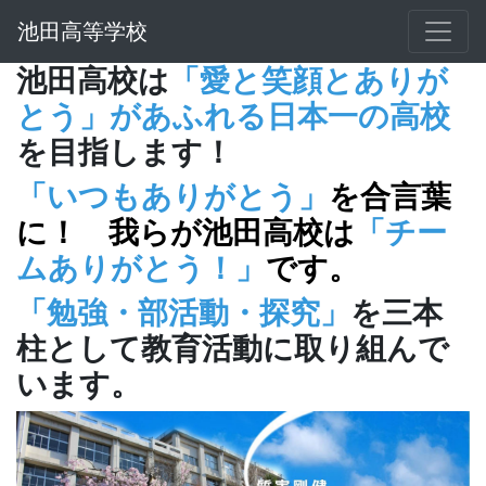
池田高等学校
池田高校は
「愛と笑顔とありが
とう」があふれる日本一の高校
を目指します！
「いつもありがとう」
を合言葉
に！ 我らが池田高校は
「チー
ムありがとう！」
です。
「勉強・部活動・探究」
を三本
柱として教育活動に取り組んで
います。