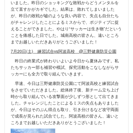
いました。昨日のショッキングな敗戦からどうメンタルを
立て直すかがカギでした。結果は、敗れてしまいました
が、昨日の敗戦が嘘のような良い内容で、失点も自分たち
がチャレンジしたことによるミスからで、ポジティブに捉
えることができました。やはり“サッカーは生き物”だという
ことを痛感した日でした。城南高校の皆さん、遠いところ
までお越しいただきありがとうございました！
7月20日(土) 練習試合vs阿波高校 @三野健康防災公園
昨日の終業式が終わりいよいよ今日から夏休みです。私
たちサッカー部も補習や模試、探究活動をこなしながらサ
ッカーにも全力で取り組んでいきます。
早速、今日は三野健康防災公園にて阿波高校と練習試合
をさせていただきました。総体終了後、新チーム立ち上げ
時から取り組んでいる攻撃面が少しずつ形として出てきま
した。チャレンジしたことによるミスの失点もありました
が、今日はそのぶん得点も取り、引き分けるなど攻守両面
で成長が見られた試合でした。阿波高校の皆さん、遠いと
ころまでお越しいただきありがとうございました！