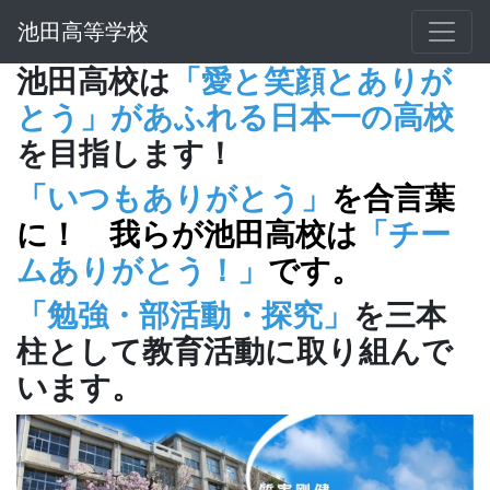
池田高等学校
池田高校は
「愛と笑顔とありが
とう」があふれる日本一の高校
を目指します！
「いつもありがとう」
を合言葉
に！ 我らが池田高校は
「チー
ムありがとう！」
です。
「勉強・部活動・探究」
を三本
柱として教育活動に取り組んで
います。