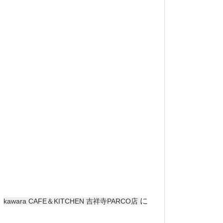
、
に
kawara CAFE＆KITCHEN 吉祥寺PARCO店