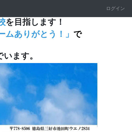
ログイン
校
を目指します！
ームありがとう！」
で
でいます。