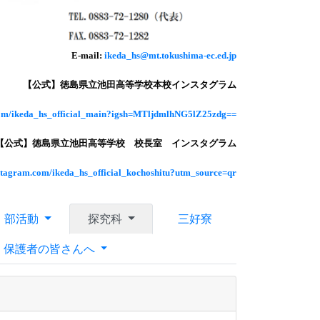
E-mail:
ikeda_hs@mt.tokushima-ec.ed.jp
【公式】徳島県立池田高等学校本校インスタグラム
com/ikeda_hs_official_main?igsh=MTljdmlhNG5lZ25zdg==
【公式】徳島県立池田高等学校 校長室 インスタグラム
nstagram.com/ikeda_hs_official_kochoshitu?utm_source=qr
部活動
探究科
三好寮
・保護者の皆さんへ