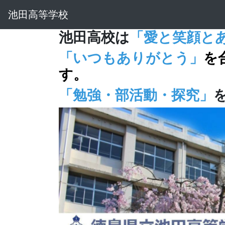
池田高等学校
池田高校は
「愛と笑顔と
「いつもありがとう」
を
す。
「勉強・部活動・探究」