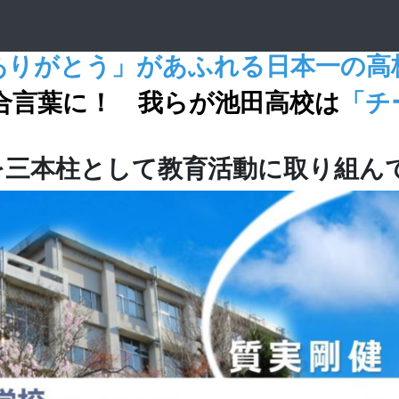
ありがとう」があふれる日本一の高
合言葉に！ 我らが池田高校は
「チ
を三本柱として教育活動に取り組ん