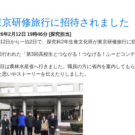
東京研修旅行に招待されました
26年2月12日 19時46分
[探究担当]
月12日から一泊2日で、探究科2年生食文化班が東京研修旅行に
日行われた「第3回高校生とつながる！つなげる！ふーどコン
日目は農林水産省へ行きました。職員の方に省内を案内しても
た思いやストーリーを伝えたりしました。