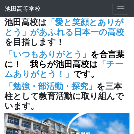
池田高等学校
池田高校は
「愛と笑顔とありが
とう」があふれる日本一の高校
を目指します！
「いつもありがとう」
を合言葉
に！ 我らが池田高校は
「チー
ムありがとう！」
です。
「勉強・部活動・探究」
を三本
柱として教育活動に取り組んで
います。